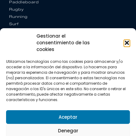
Paddleboard
Rugby
Running
Surf
Trail running
Gestionar el
Triatlón
consentimiento de las
cookies
CONTACTO
+34 922 303 191
Utilizamos tecnologías como las cookies para almacenar y/o
+34 662 342 177
acceder a la información del dispositivo. Lo hacemos para
info@vkssport.com
mejorar la experiencia de navegación y para mostrar anuncios
SÍGUENOS
(no) personalizados. El consentimiento a estas tecnologías nos
permitirá procesar datos como el comportamiento de
navegación o los ID's únicos en este sitio. No consentir o retirar el
consentimiento, puede afectar negativamente a ciertas
características y funciones.
Aceptar
Aviso legal
Política de privacidad
Política de cookies
Denegar