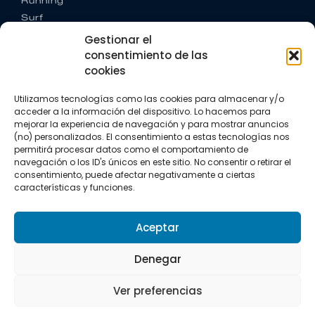
Running
Surf
Trail running
Gestionar el
Triatlón
consentimiento de las
cookies
CONTACTO
+34 922 303 191
Utilizamos tecnologías como las cookies para almacenar y/o
+34 662 342 177
acceder a la información del dispositivo. Lo hacemos para
info@vkssport.com
mejorar la experiencia de navegación y para mostrar anuncios
(no) personalizados. El consentimiento a estas tecnologías nos
SÍGUENOS
permitirá procesar datos como el comportamiento de
navegación o los ID's únicos en este sitio. No consentir o retirar el
consentimiento, puede afectar negativamente a ciertas
características y funciones.
Aceptar
Aviso legal
Política de privacidad
Política de cookies
Denegar
Copyright © 2026 VKS Sport.
Ver preferencias
Todos los derechos resevados.