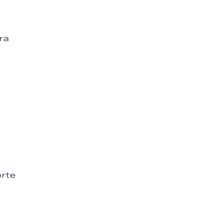
ra
orte
a