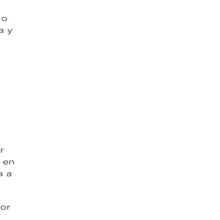
 o
a y
r
o en
a a
cor