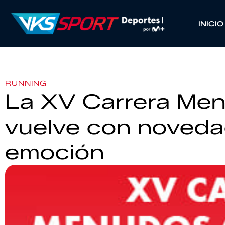
INICIO
RUNNING
La XV Carrera Me
vuelve con noved
emoción