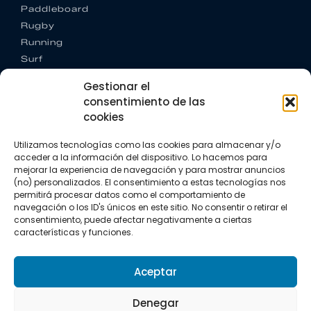
Paddleboard
Rugby
Running
Surf
Trail running
Gestionar el
Triatlón
consentimiento de las
cookies
CONTACTO
+34 922 303 191
Utilizamos tecnologías como las cookies para almacenar y/o
+34 662 342 177
acceder a la información del dispositivo. Lo hacemos para
info@vkssport.com
mejorar la experiencia de navegación y para mostrar anuncios
SÍGUENOS
(no) personalizados. El consentimiento a estas tecnologías nos
permitirá procesar datos como el comportamiento de
navegación o los ID's únicos en este sitio. No consentir o retirar el
consentimiento, puede afectar negativamente a ciertas
características y funciones.
Aceptar
Aviso legal
Política de privacidad
Política de cookies
Denegar