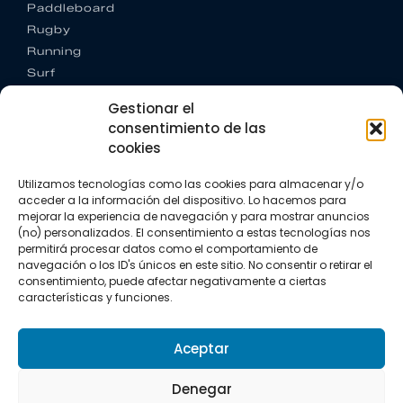
Paddleboard
Rugby
Running
Surf
Trail running
Gestionar el
Triatlón
consentimiento de las
cookies
CONTACTO
+34 922 303 191
Utilizamos tecnologías como las cookies para almacenar y/o
+34 662 342 177
acceder a la información del dispositivo. Lo hacemos para
info@vkssport.com
mejorar la experiencia de navegación y para mostrar anuncios
SÍGUENOS
(no) personalizados. El consentimiento a estas tecnologías nos
permitirá procesar datos como el comportamiento de
navegación o los ID's únicos en este sitio. No consentir o retirar el
consentimiento, puede afectar negativamente a ciertas
características y funciones.
Aceptar
Aviso legal
Política de privacidad
Política de cookies
Denegar