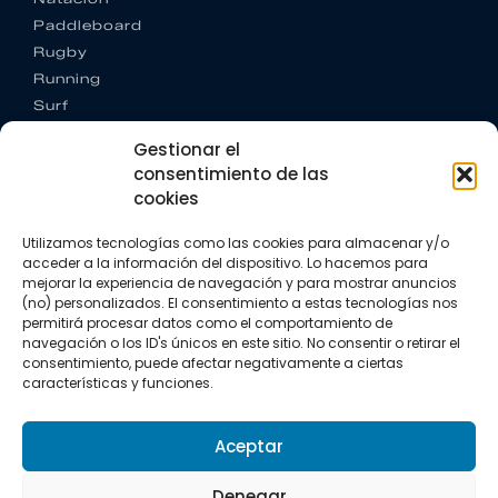
Paddleboard
Rugby
Running
Surf
Trail running
Gestionar el
Triatlón
consentimiento de las
cookies
CONTACTO
+34 922 303 191
Utilizamos tecnologías como las cookies para almacenar y/o
+34 662 342 177
acceder a la información del dispositivo. Lo hacemos para
info@vkssport.com
mejorar la experiencia de navegación y para mostrar anuncios
SÍGUENOS
(no) personalizados. El consentimiento a estas tecnologías nos
permitirá procesar datos como el comportamiento de
navegación o los ID's únicos en este sitio. No consentir o retirar el
consentimiento, puede afectar negativamente a ciertas
características y funciones.
Aceptar
Aviso legal
Política de privacidad
Política de cookies
Denegar