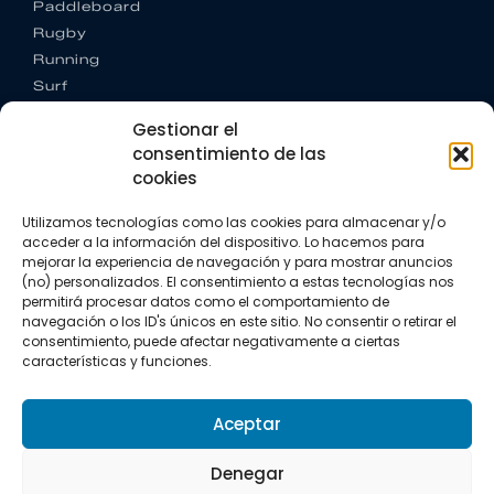
Paddleboard
Rugby
Running
Surf
Trail running
Gestionar el
Triatlón
consentimiento de las
cookies
CONTACTO
+34 922 303 191
Utilizamos tecnologías como las cookies para almacenar y/o
+34 662 342 177
acceder a la información del dispositivo. Lo hacemos para
info@vkssport.com
mejorar la experiencia de navegación y para mostrar anuncios
SÍGUENOS
(no) personalizados. El consentimiento a estas tecnologías nos
permitirá procesar datos como el comportamiento de
navegación o los ID's únicos en este sitio. No consentir o retirar el
consentimiento, puede afectar negativamente a ciertas
características y funciones.
Aceptar
Aviso legal
Política de privacidad
Política de cookies
Denegar