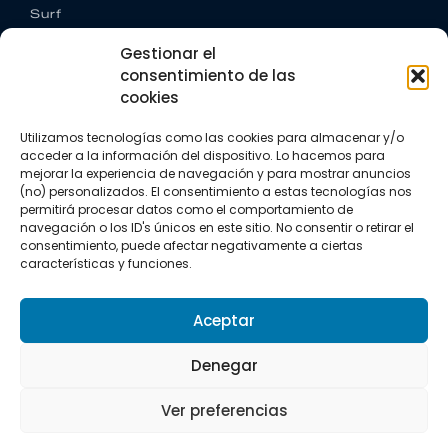
Surf
Trail running
Gestionar el
Triatlón
consentimiento de las
cookies
CONTACTO
+34 922 303 191
Utilizamos tecnologías como las cookies para almacenar y/o
+34 662 342 177
acceder a la información del dispositivo. Lo hacemos para
info@vkssport.com
mejorar la experiencia de navegación y para mostrar anuncios
SÍGUENOS
(no) personalizados. El consentimiento a estas tecnologías nos
permitirá procesar datos como el comportamiento de
navegación o los ID's únicos en este sitio. No consentir o retirar el
consentimiento, puede afectar negativamente a ciertas
características y funciones.
Aceptar
Aviso legal
Política de privacidad
Política de cookies
Denegar
Copyright © 2026 VKS Sport.
Ver preferencias
Todos los derechos resevados.