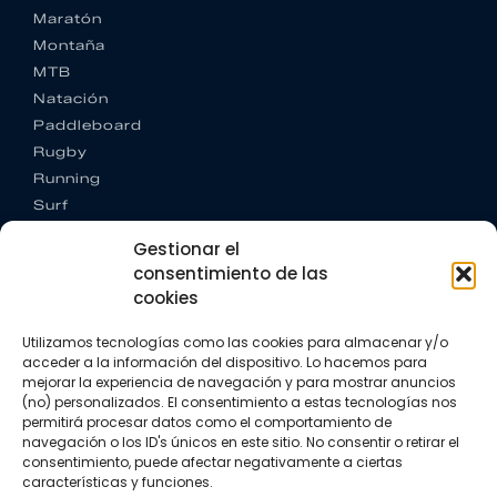
Maratón
Montaña
MTB
Natación
Paddleboard
Rugby
Running
Surf
Trail running
Gestionar el
Triatlón
consentimiento de las
cookies
CONTACTO
+34 922 303 191
Utilizamos tecnologías como las cookies para almacenar y/o
+34 662 342 177
acceder a la información del dispositivo. Lo hacemos para
info@vkssport.com
mejorar la experiencia de navegación y para mostrar anuncios
SÍGUENOS
(no) personalizados. El consentimiento a estas tecnologías nos
permitirá procesar datos como el comportamiento de
navegación o los ID's únicos en este sitio. No consentir o retirar el
consentimiento, puede afectar negativamente a ciertas
características y funciones.