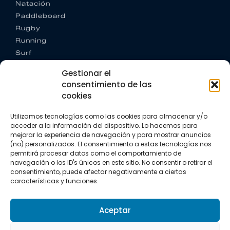
Natación
Paddleboard
Rugby
Running
Surf
Trail running
Gestionar el
Triatlón
consentimiento de las
cookies
CONTACTO
+34 922 303 191
Utilizamos tecnologías como las cookies para almacenar y/o
+34 662 342 177
acceder a la información del dispositivo. Lo hacemos para
info@vkssport.com
mejorar la experiencia de navegación y para mostrar anuncios
SÍGUENOS
(no) personalizados. El consentimiento a estas tecnologías nos
permitirá procesar datos como el comportamiento de
navegación o los ID's únicos en este sitio. No consentir o retirar el
consentimiento, puede afectar negativamente a ciertas
características y funciones.
Aceptar
Aviso legal
Política de privacidad
Política de cookies