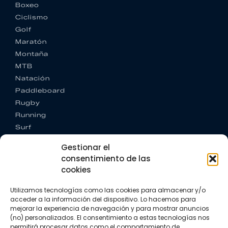
Boxeo
Ciclismo
Golf
Maratón
Montaña
MTB
Natación
Paddleboard
Rugby
Running
Surf
Trail running
Gestionar el
Triatlón
consentimiento de las
cookies
CONTACTO
+34 922 303 191
Utilizamos tecnologías como las cookies para almacenar y/o
+34 662 342 177
acceder a la información del dispositivo. Lo hacemos para
info@vkssport.com
mejorar la experiencia de navegación y para mostrar anuncios
SÍGUENOS
(no) personalizados. El consentimiento a estas tecnologías nos
permitirá procesar datos como el comportamiento de