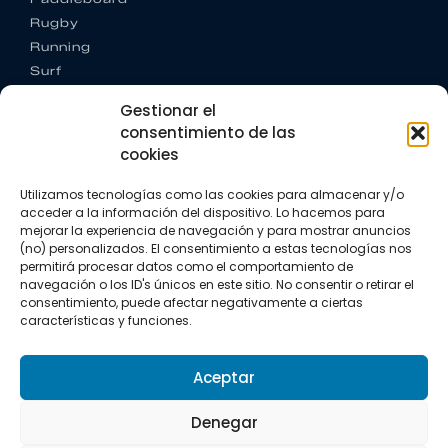
Rugby
Running
Surf
Trail running
Gestionar el
Triatlón
consentimiento de las
cookies
CONTACTO
+34 922 303 191
Utilizamos tecnologías como las cookies para almacenar y/o
+34 662 342 177
acceder a la información del dispositivo. Lo hacemos para
info@vkssport.com
mejorar la experiencia de navegación y para mostrar anuncios
SÍGUENOS
(no) personalizados. El consentimiento a estas tecnologías nos
permitirá procesar datos como el comportamiento de
navegación o los ID's únicos en este sitio. No consentir o retirar el
consentimiento, puede afectar negativamente a ciertas
características y funciones.
Aceptar
Aviso legal
Política de privacidad
Política de cookies
Denegar