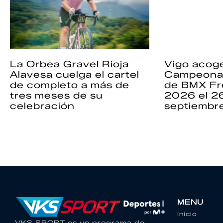
La Orbea Gravel Rioja
Vigo acoge
Alavesa cuelga el cartel
Campeona
de completo a más de
de BMX Fr
tres meses de su
2026 el 2
celebración
septiembr
MENU
Inicio
VKS SPORT es un programa de