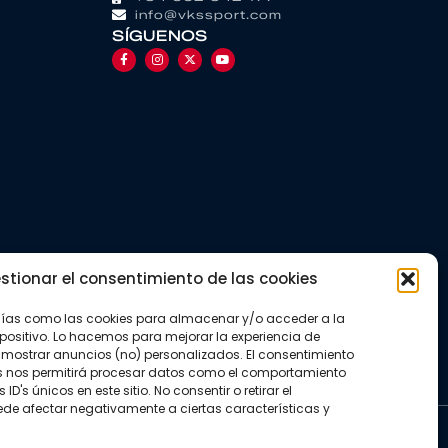
info@vkssport.com
SÍGUENOS
stionar el consentimiento de las cookies
gías como las cookies para almacenar y/o acceder a la
positivo. Lo hacemos para mejorar la experiencia de
mostrar anuncios (no) personalizados. El consentimiento
s nos permitirá procesar datos como el comportamiento
D's únicos en este sitio. No consentir o retirar el
de afectar negativamente a ciertas características y
kies