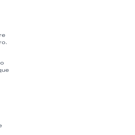
re
ro.
no
que
e