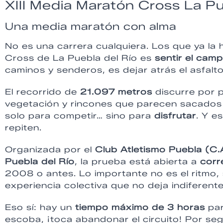
XIII Media Maratón Cross La Pu
Una media maratón con alma
No es una carrera cualquiera. Los que ya la 
Cross de La Puebla del Río es
sentir el cam
caminos y senderos, es dejar atrás el asfalt
El recorrido de
21.097 metros
discurre por p
vegetación y rincones que parecen sacados
solo para competir… sino para
disfrutar
. Y e
repiten.
Organizada por el
Club Atletismo Puebla (C.
Puebla del Río
, la prueba está abierta a
corr
2008 o antes. Lo importante no es el ritmo,
experiencia colectiva que no deja indiferente
Eso sí: hay un
tiempo máximo de 3 horas
par
escoba, ¡toca abandonar el circuito! Por se