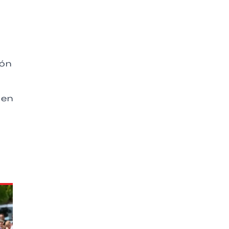
zón
 en
.