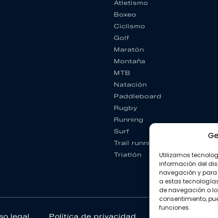
Atletismo
Boxeo
Ciclismo
Golf
Maratón
Montaña
MTB
Natación
Paddleboard
Rugby
Running
Surf
Ge
Trail running
Triatlón
Utilizamos tecnolo
información del dis
navegación y para 
a estas tecnología
de navegación o los I
consentimiento, pue
funciones.
so legal
Política de privacidad
Política de coo