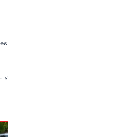
.
 es
… y