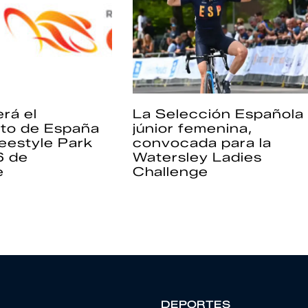
rá el
La Selección Española
to de España
júnior femenina,
eestyle Park
convocada para la
6 de
Watersley Ladies
e
Challenge
DEPORTES