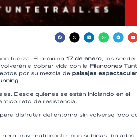
on fuerza. El próximo
17 de enero
, los sende
 volverán a cobrar vida con la
Pilancones Tun
eptos por su mezcla de
paisajes espectacula
running
.
les. Desde quienes se están iniciando en el
ntico reto de resistencia.
l para disfrutar del entorno sin volverse loco c
e pero muy gratificante, con subidas, bajadas 