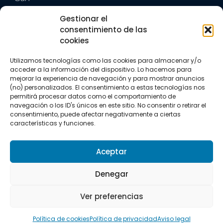
Trail running
Gestionar el
Triatlón
consentimiento de las
cookies
CONTACTO
+34 922 303 191
Utilizamos tecnologías como las cookies para almacenar y/o
+34 662 342 177
acceder a la información del dispositivo. Lo hacemos para
info@vkssport.com
mejorar la experiencia de navegación y para mostrar anuncios
SÍGUENOS
(no) personalizados. El consentimiento a estas tecnologías nos
permitirá procesar datos como el comportamiento de
navegación o los ID's únicos en este sitio. No consentir o retirar el
consentimiento, puede afectar negativamente a ciertas
características y funciones.
Aceptar
Aviso legal
Política de privacidad
Política de cookies
Denegar
Copyright © 2026 VKS Sport.
Ver preferencias
Todos los derechos resevados.
Política de cookies
Política de privacidad
Aviso legal