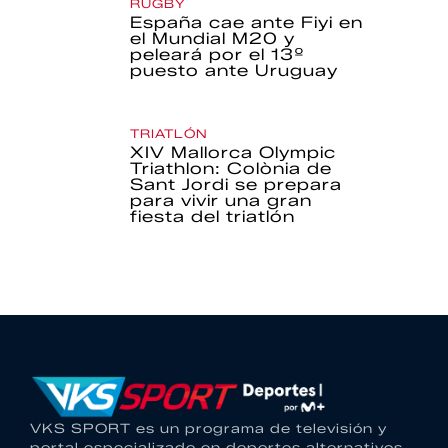
RUGBY
España cae ante Fiyi en
el Mundial M20 y
peleará por el 13º
puesto ante Uruguay
TRIATLÓN
XIV Mallorca Olympic
Triathlon: Colònia de
Sant Jordi se prepara
para vivir una gran
fiesta del triatlón
VKS SPORT es un programa de televisión y
portal especializado en deportes alternativos.