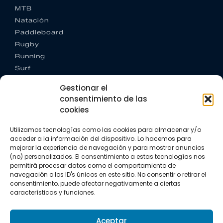
MTB
Natación
Paddleboard
Rugby
Running
Surf
Trail running
Gestionar el
Triatlón
consentimiento de las
cookies
CONTACTO
+34 922 303 191
Utilizamos tecnologías como las cookies para almacenar y/o
+34 662 342 177
acceder a la información del dispositivo. Lo hacemos para
info@vkssport.com
mejorar la experiencia de navegación y para mostrar anuncios
SÍGUENOS
(no) personalizados. El consentimiento a estas tecnologías nos
permitirá procesar datos como el comportamiento de
navegación o los ID's únicos en este sitio. No consentir o retirar el
consentimiento, puede afectar negativamente a ciertas
características y funciones.
Aceptar
Aviso legal
Política de privacidad