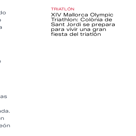
TRIATLÓN
ndo
XIV Mallorca Olympic
Triathlon: Colònia de
o
Sant Jordi se prepara
a
para vivir una gran
fiesta del triatlón
e
ias
ada.
en
peón