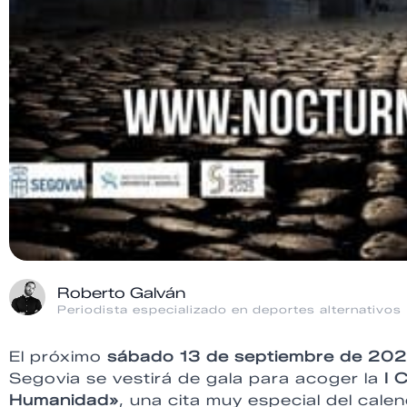
Roberto Galván
Periodista especializado en deportes alternativos
El próximo
sábado 13 de septiembre de 20
Segovia se vestirá de gala para acoger la
I 
Humanidad»
, una cita muy especial del cale