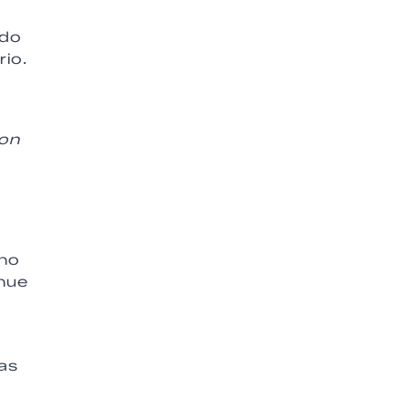
ndo
rio.
con
uno
enue
as