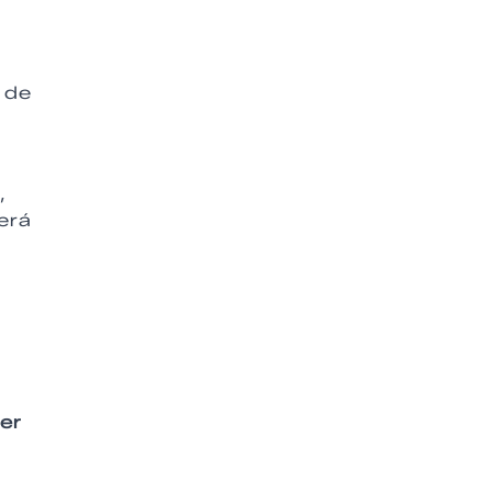
 de
,
erá
rer