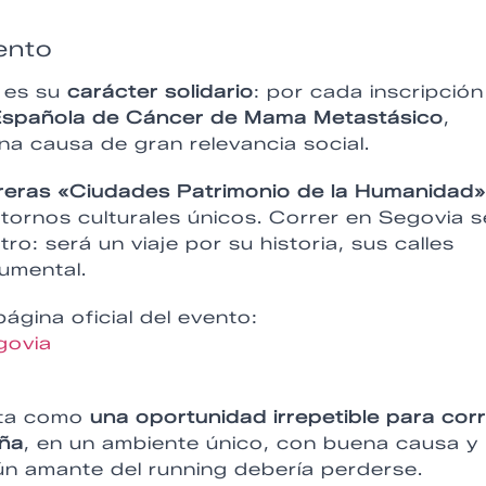
vento
a es su
carácter solidario
: por cada inscripción
 Española de Cáncer de Mama Metastásico
,
una causa de gran relevancia social.
rreras «Ciudades Patrimonio de la Humanidad»
tornos culturales únicos. Correr en Segovia s
o: será un viaje por su historia, sus calles
umental.
ágina oficial del evento:
govia
nta como
una oportunidad irrepetible para cor
aña
, en un ambiente único, con buena causa y
gún amante del running debería perderse.