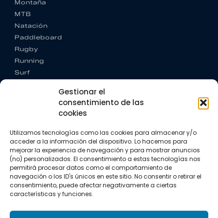
Montaña
MTB
Natación
Paddleboard
Rugby
Running
Surf
Trail running
Gestionar el
Triatlón
consentimiento de las
cookies
CONTACTO
+34 922 303 191
Utilizamos tecnologías como las cookies para almacenar y/o
+34 662 342 177
acceder a la información del dispositivo. Lo hacemos para
info@vkssport.com
mejorar la experiencia de navegación y para mostrar anuncios
SÍGUENOS
(no) personalizados. El consentimiento a estas tecnologías nos
permitirá procesar datos como el comportamiento de
navegación o los ID's únicos en este sitio. No consentir o retirar el
consentimiento, puede afectar negativamente a ciertas
características y funciones.