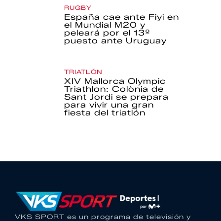
RUGBY
España cae ante Fiyi en
el Mundial M20 y
peleará por el 13º
puesto ante Uruguay
TRIATLÓN
XIV Mallorca Olympic
Triathlon: Colònia de
Sant Jordi se prepara
para vivir una gran
fiesta del triatlón
VKS SPORT es un programa de televisión y