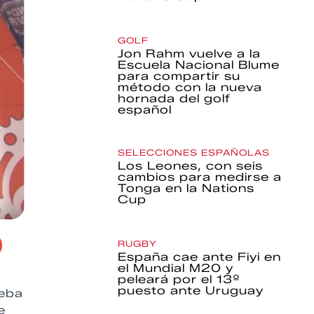
GOLF
Jon Rahm vuelve a la
Escuela Nacional Blume
para compartir su
método con la nueva
hornada del golf
español
SELECCIONES ESPAÑOLAS
Los Leones, con seis
cambios para medirse a
Tonga en la Nations
Cup
RUGBY
España cae ante Fiyi en
el Mundial M20 y
peleará por el 13º
puesto ante Uruguay
ueba
e