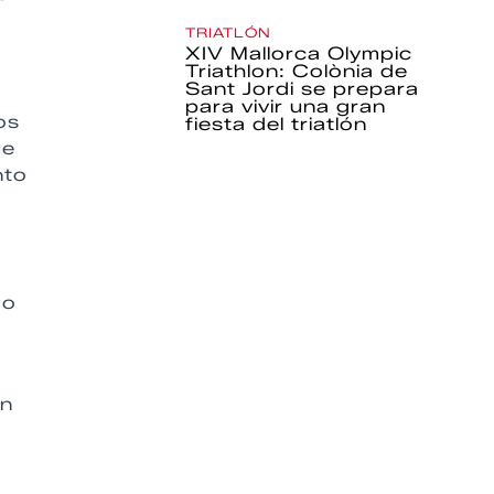
TRIATLÓN
XIV Mallorca Olympic
Triathlon: Colònia de
Sant Jordi se prepara
para vivir una gran
os
fiesta del triatlón
ue
nto
go
un