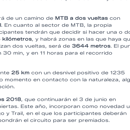
rá de un camino de
MTB a dos vueltas
con
l
. En cuanto al sector de MTB, la propia
icipantes tendrán que decidir si hacer una o d
 kilómetros
, y habrá zonas en las que haya q
ealizan dos vueltas, será de
3644 metros
. El pu
h 30 min, y en 11 horas para el recorrido
ente
25 km
con un desnivel positivo de 1235
do momento en contacto con la naturaleza, al
pción.
es 2018
, que continuarán el 3 de junio en
biertas. Este año, incorporan como novedad 
 Trail, en el que los participantes deberán
ondrán el circuito para ser premiados.