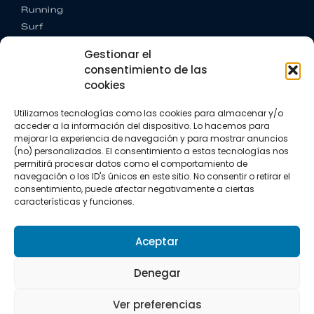
Running
Surf
Trail running
Gestionar el
Triatlón
consentimiento de las
cookies
CONTACTO
+34 922 303 191
Utilizamos tecnologías como las cookies para almacenar y/o
+34 662 342 177
acceder a la información del dispositivo. Lo hacemos para
info@vkssport.com
mejorar la experiencia de navegación y para mostrar anuncios
SÍGUENOS
(no) personalizados. El consentimiento a estas tecnologías nos
permitirá procesar datos como el comportamiento de
navegación o los ID's únicos en este sitio. No consentir o retirar el
consentimiento, puede afectar negativamente a ciertas
características y funciones.
Aceptar
Aviso legal
Política de privacidad
Política de cookies
Denegar
Copyright © 2026 VKS Sport.
Ver preferencias
Todos los derechos resevados.