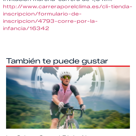
http://www.carreraporelclima.es/cli-tienda-
inscripcion/formulario-de-
inscripcion/4793-corre-por-la-
infancia/16342
También te puede gustar