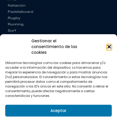
Natación
Paddleboard
Rugby
Running
Surf
Trail running
Gestionar el
Triatlón
consentimiento de las
cookies
CONTACTO
+34 922 303 191
Utilizamos tecnologías como las cookies para almacenar y/o
+34 662 342 177
acceder a la información del dispositivo. Lo hacemos para
info@vkssport.com
mejorar la experiencia de navegación y para mostrar anuncios
SÍGUENOS
(no) personalizados. El consentimiento a estas tecnologías nos
permitirá procesar datos como el comportamiento de
navegación o los ID's únicos en este sitio. No consentir o retirar el
consentimiento, puede afectar negativamente a ciertas
características y funciones.
Aceptar
Aviso legal
Política de privacidad
Política de cookies