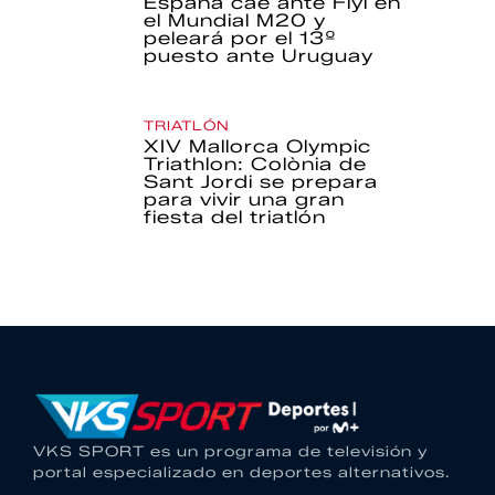
España cae ante Fiyi en
el Mundial M20 y
peleará por el 13º
puesto ante Uruguay
TRIATLÓN
XIV Mallorca Olympic
Triathlon: Colònia de
Sant Jordi se prepara
para vivir una gran
fiesta del triatlón
VKS SPORT es un programa de televisión y
portal especializado en deportes alternativos.