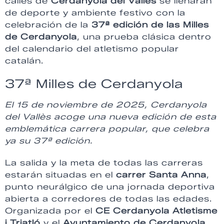
calles de
Cerdanyola del Vallès
se llenarán
de deporte y ambiente festivo con la
celebración de la
37ª edición de las Milles
de Cerdanyola
, una prueba clásica dentro
del calendario del atletismo popular
catalán.
37ª Milles de Cerdanyola
El 15 de noviembre de 2025, Cerdanyola
del Vallès acoge una nueva edición de esta
emblemática carrera popular, que celebra
ya su 37ª edición.
La salida y la meta de todas las carreras
estarán situadas en el
carrer Santa Anna
,
punto neurálgico de una jornada deportiva
abierta a corredores de todas las edades.
Organizada por el
CE Cerdanyola Atletisme
i Triatló
y el
Ayuntamiento de Cerdanyola