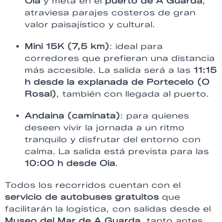
Oia
y meta en el
puerto de A Guarda
,
atraviesa parajes costeros de gran
valor paisajístico y cultural.
Mini 15K (7,5 km)
: ideal para
corredores que prefieran una distancia
más accesible. La salida será a las
11:15
h desde la explanada de Portecelo (O
Rosal)
, también con llegada al puerto.
Andaina (caminata)
: para quienes
deseen vivir la jornada a un ritmo
tranquilo y disfrutar del entorno con
calma. La salida está prevista para las
10:00 h desde Oia
.
Todos los recorridos cuentan con el
servicio de autobuses gratuitos
que
facilitarán la logística, con salidas desde el
Museo del Mar de A Guarda
, tanto antes