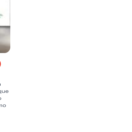
a
que
o
omo