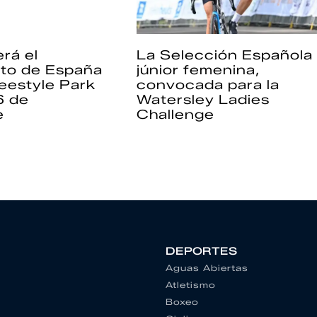
rá el
La Selección Española
to de España
júnior femenina,
eestyle Park
convocada para la
6 de
Watersley Ladies
e
Challenge
DEPORTES
Aguas Abiertas
Atletismo
Boxeo