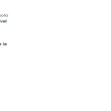
solo
vel
 la