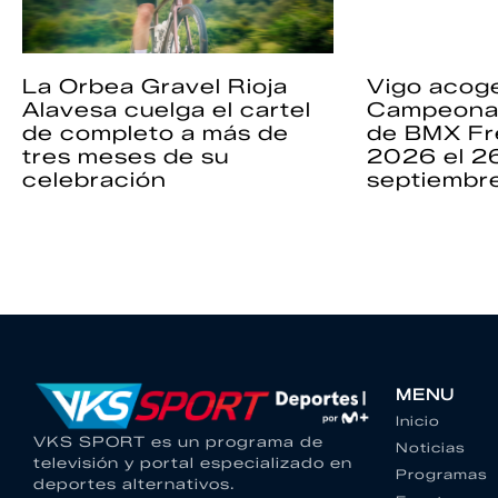
La Orbea Gravel Rioja
Vigo acoge
Alavesa cuelga el cartel
Campeona
de completo a más de
de BMX Fr
tres meses de su
2026 el 2
celebración
septiembr
MENU
Inicio
VKS SPORT es un programa de
Noticias
televisión y portal especializado en
Programas
deportes alternativos.