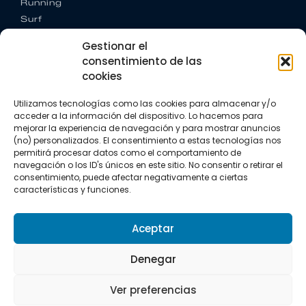
Running
Surf
Trail running
Gestionar el
Triatlón
consentimiento de las
cookies
CONTACTO
+34 922 303 191
Utilizamos tecnologías como las cookies para almacenar y/o
+34 662 342 177
acceder a la información del dispositivo. Lo hacemos para
info@vkssport.com
mejorar la experiencia de navegación y para mostrar anuncios
SÍGUENOS
(no) personalizados. El consentimiento a estas tecnologías nos
permitirá procesar datos como el comportamiento de
navegación o los ID's únicos en este sitio. No consentir o retirar el
consentimiento, puede afectar negativamente a ciertas
características y funciones.
Aceptar
Aviso legal
Política de privacidad
Política de cookies
Denegar
Copyright © 2026 VKS Sport.
Ver preferencias
Todos los derechos resevados.