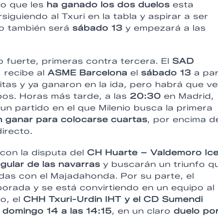
to que les
ha ganado los dos duelos
esta
guiendo al Txuri en la tabla y aspirar a ser
do también será
sábado 13
y empezará a las
 fuerte, primeras contra tercera. El
SAD
, recibe al
ASME Barcelona
el
sábado 13
a par
itas y ya ganaron en la ida, pero habrá que ve
os. Horas más tarde, a las
20:30
en Madrid,
n partido en el que Milenio busca la primera
n ganar para colocarse cuartas
, por encima d
irecto.
con la disputa del
CH Huarte – Valdemoro Ic
gular de las navarras
y buscarán un triunfo q
adas con el Majadahonda. Por su parte, el
rada y se está convirtiendo en un equipo al
o, el
CHH Txuri-Urdin IHT y el CD Sumendi
l
domingo 14 a las 14:15
, en un claro
duelo por