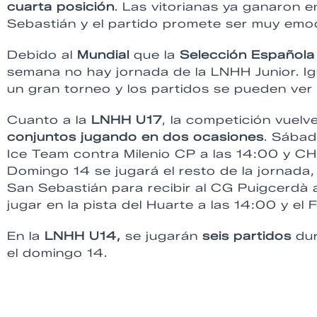
cuarta posición
. Las vitorianas ya ganaron e
Sebastián y el partido promete ser muy emoc
Debido al
Mundial
que la
Selección Español
semana no hay jornada de la LNHH Junior. Ig
un gran torneo y los partidos se pueden ver 
Cuanto a la
LNHH U17
, la competición vuelv
conjuntos jugando en dos ocasiones
. Sábad
Ice Team contra Milenio CP a las 14:00 y CH
Domingo 14 se jugará el resto de la jornada,
San Sebastián para recibir al CG Puigcerdà a
jugar en la pista del Huarte a las 14:00 y e
En la
LNHH U14,
se jugarán
seis partidos
dur
el domingo 14.