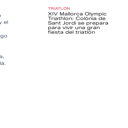
o
TRIATLÓN
XIV Mallorca Olympic
a
Triathlon: Colònia de
 el
Sant Jordi se prepara
para vivir una gran
fiesta del triatlón
ngo
a,
dà.