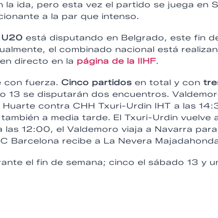
n la ida, pero esta vez el partido se juega en 
ionante a la par que intenso.
a U20
está disputando en Belgrado, este fin d
ualmente, el combinado nacional está realiza
en directo en la
página de la IIHF
.
e con fuerza.
Cinco partidos
en total y con
tre
o 13 se disputarán dos encuentros. Valdemo
 Huarte contra CHH Txuri-Urdin IHT a las 14:
 también a media tarde. El Txuri-Urdin vuelve 
 las 12:00, el Valdemoro viaja a Navarra para
l FC Barcelona recibe a La Nevera Majadahonda
ante el fin de semana; cinco el sábado 13 y u