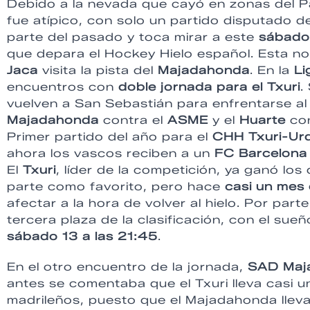
Debido a la nevada que cayó en zonas del Pa
fue atípico, con solo un partido disputado d
parte del pasado y toca mirar a este
sábado
que depara el Hockey Hielo español. Esta n
Jaca
visita la pista del
Majadahonda
. En la
Li
encuentros con
doble jornada para el Txuri
.
vuelven a San Sebastián para enfrentarse a
Majadahonda
contra el
ASME
y el
Huarte
con
Primer partido del año para el
CHH Txuri-Urd
ahora los vascos reciben a un
FC Barcelona
El
Txuri
, líder de la competición, ya ganó lo
parte como favorito, pero hace
casi un mes 
afectar a la hora de volver al hielo. Por parte
tercera plaza de la clasificación, con el sueñ
sábado 13 a las 21:45
.
En el otro encuentro de la jornada,
SAD Maj
antes se comentaba que el Txuri lleva casi u
madrileños, puesto que el Majadahonda lleva