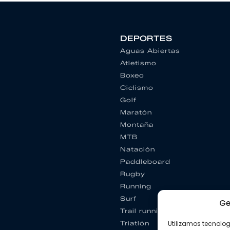
DEPORTES
Aguas Abiertas
Atletismo
Boxeo
Ciclismo
Golf
Maratón
Montaña
MTB
Natación
Paddleboard
Rugby
Running
Surf
Ge
Trail running
Triatlón
Utilizamos tecnolo