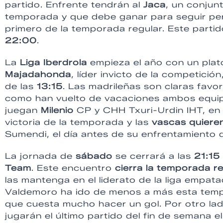
partido. Enfrente tendrán al
Jaca
, un conjun
temporada y que debe ganar para seguir persi
primero de la temporada regular. Este parti
22:00
.
La
Liga Iberdrola
empieza el año con un plato
Majadahonda
, líder invicto de la competición
de las
13:15
. Las madrileñas son claras favor
como han vuelto de vacaciones ambos equip
juegan
Milenio
CP y CHH Txuri-Urdin IHT, en u
victoria de la temporada y las
vascas quiere
Sumendi, el día antes de su enfrentamiento d
La jornada de
sábado
se cerrará a las
21:15
Team
. Este encuentro
cierra la temporada re
las mantenga en el liderato de la liga empat
Valdemoro ha ido de menos a más esta tempo
que cuesta mucho hacer un gol. Por otro lad
jugarán el último partido del fin de semana e