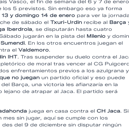
ís Vasco, el fin de semana del 6 y 7 de ener
e los 5 previstos. Sin embargo eso ya forma
 13 y domingo 14 de enero
para ver la jornad
oche de sábado el
Txuri-Urdin
recibe al
Barça
y
ga Iberdrola
, se disputarán hasta cuatro
 Sábado jugarán en la pista del
Milenio
y domi
l
Sumendi
. En los otros encuentros juegan el
tra el
Valdemoro
.
in IHT
. Tras suspender su duelo contra el Jac
pletórico de moral tras vencer al CG Puigcer
s dos enfrentamientos previos a los azulgrana y
que no juegan
un partido oficial y eso puede
 del Barça, una victoria les afianzaría en la
o lejano de atrapar al Jaca. El partido será
adahonda
juega en casa contra el
CH Jaca
. Si
n mes sin jugar, aquí se cumple con los
 des del 9 de diciembre sin disputar ningún