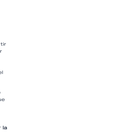
tir
r
el
e
ue
 la