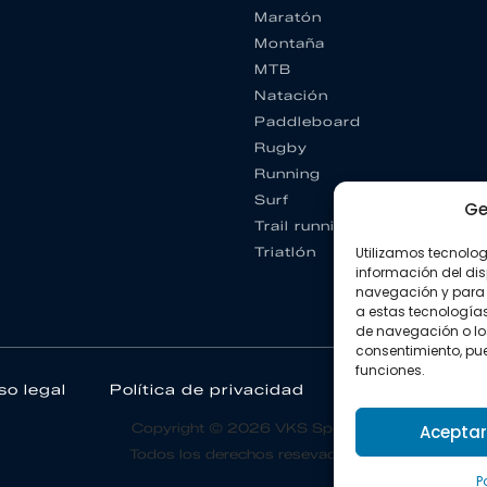
Maratón
Montaña
MTB
Natación
Paddleboard
Rugby
Running
Surf
Ge
Trail running
Triatlón
Utilizamos tecnolo
información del dis
navegación y para 
a estas tecnología
de navegación o los I
consentimiento, pue
funciones.
so legal
Política de privacidad
Política de coo
Copyright © 2026 VKS Sport.
Aceptar
Todos los derechos resevados.
P