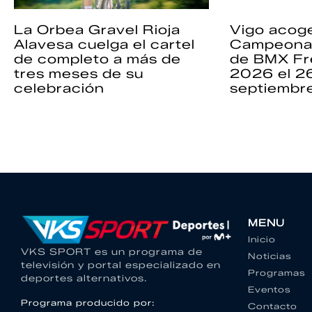
La Orbea Gravel Rioja
Vigo acoge
Alavesa cuelga el cartel
Campeona
de completo a más de
de BMX Fr
tres meses de su
2026 el 2
celebración
septiembr
MENU
Inicio
VKS SPORT es un programa de
Noticias
televisión y portal especializado en
Programas
deportes alternativos.
Eventos
Programa producido por:
Contacto