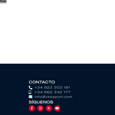
CONTACTO
+34 922 303 191
+34 662 342 177
info@vkssport.com
SÍGUENOS