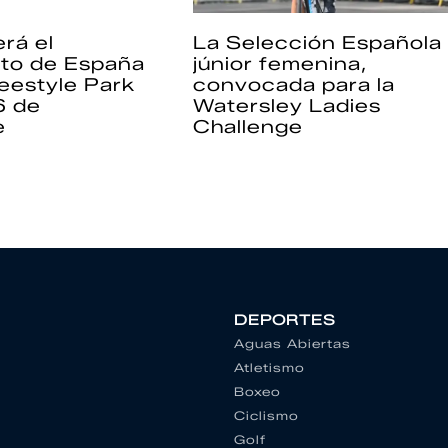
rá el
La Selección Española
to de España
júnior femenina,
eestyle Park
convocada para la
6 de
Watersley Ladies
e
Challenge
DEPORTES
Aguas Abiertas
Atletismo
Boxeo
Ciclismo
Golf