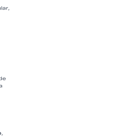
lar,
de
a
o
,