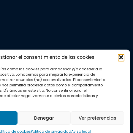
stionar el consentimiento de las cookies
gías como las cookies para almacenar y/o acceder a la
positivo. Lo hacemos para mejorar la experiencia de
mostrar anuncios (no) personalizados. El consentimiento
s nos permitirá procesar datos como el comportamiento
D's únicos en este sitio. No consentir o retirar el
de afectar negativamente a ciertas características y
kies
Denegar
Ver preferencias
olítica de cookies
Política de privacidad
Aviso legal