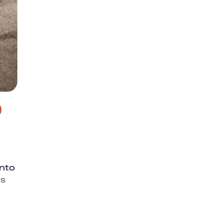
nto
ás