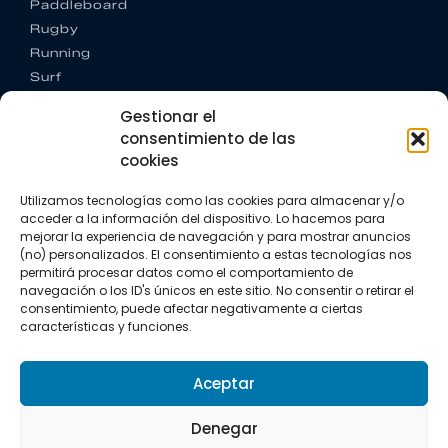
Paddleboard
Rugby
Running
Surf
Trail running
Gestionar el
Triatlón
consentimiento de las
cookies
CONTACTO
+34 922 303 191
Utilizamos tecnologías como las cookies para almacenar y/o
+34 662 342 177
acceder a la información del dispositivo. Lo hacemos para
info@vkssport.com
mejorar la experiencia de navegación y para mostrar anuncios
SÍGUENOS
(no) personalizados. El consentimiento a estas tecnologías nos
permitirá procesar datos como el comportamiento de
navegación o los ID's únicos en este sitio. No consentir o retirar el
consentimiento, puede afectar negativamente a ciertas
características y funciones.
Aceptar
Aviso legal
Política de privacidad
Política de cookies
Denegar