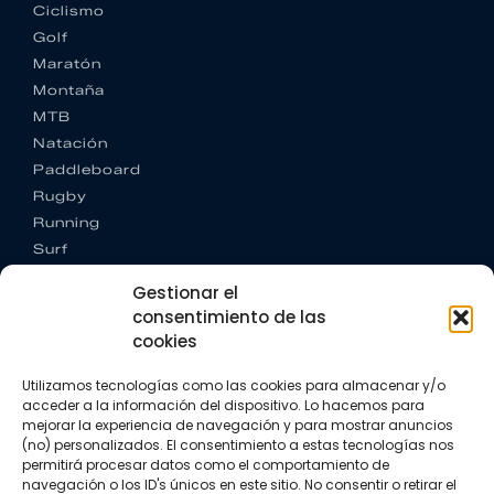
Ciclismo
Golf
Maratón
Montaña
MTB
Natación
Paddleboard
Rugby
Running
Surf
Trail running
Gestionar el
Triatlón
consentimiento de las
cookies
CONTACTO
+34 922 303 191
Utilizamos tecnologías como las cookies para almacenar y/o
+34 662 342 177
acceder a la información del dispositivo. Lo hacemos para
info@vkssport.com
mejorar la experiencia de navegación y para mostrar anuncios
SÍGUENOS
(no) personalizados. El consentimiento a estas tecnologías nos
permitirá procesar datos como el comportamiento de
navegación o los ID's únicos en este sitio. No consentir o retirar el