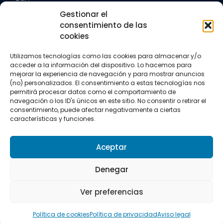
Trail running
Gestionar el
Triatlón
consentimiento de las
cookies
CONTACTO
+34 922 303 191
Utilizamos tecnologías como las cookies para almacenar y/o
+34 662 342 177
acceder a la información del dispositivo. Lo hacemos para
info@vkssport.com
mejorar la experiencia de navegación y para mostrar anuncios
(no) personalizados. El consentimiento a estas tecnologías nos
SÍGUENOS
permitirá procesar datos como el comportamiento de
navegación o los ID's únicos en este sitio. No consentir o retirar el
consentimiento, puede afectar negativamente a ciertas
características y funciones.
Aceptar
Aviso legal
Política de privacidad
Política de cookies
Denegar
Copyright © 2026 VKS Sport.
Ver preferencias
Todos los derechos resevados.
Política de cookies
Política de privacidad
Aviso legal