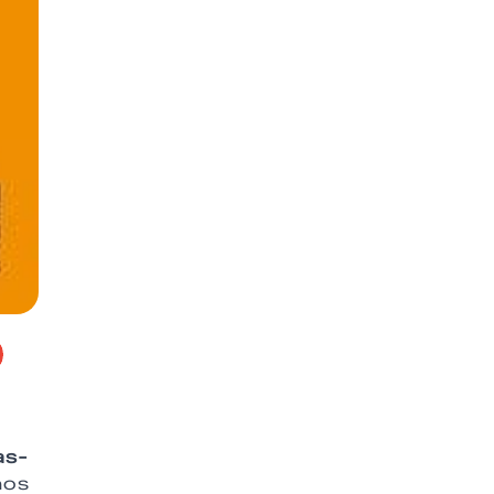
e
as-
hos