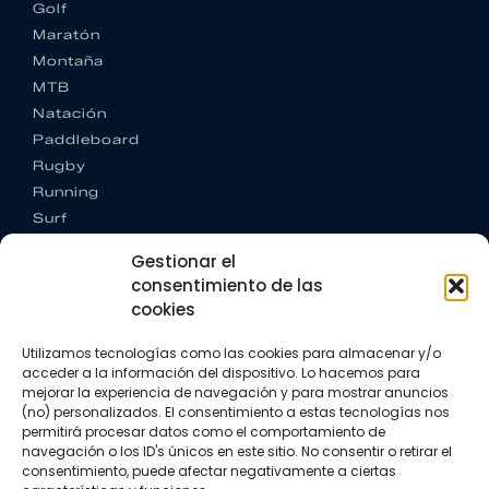
Golf
Maratón
Montaña
MTB
Natación
Paddleboard
Rugby
Running
Surf
Trail running
Gestionar el
Triatlón
consentimiento de las
cookies
CONTACTO
+34 922 303 191
Utilizamos tecnologías como las cookies para almacenar y/o
+34 662 342 177
acceder a la información del dispositivo. Lo hacemos para
info@vkssport.com
mejorar la experiencia de navegación y para mostrar anuncios
SÍGUENOS
(no) personalizados. El consentimiento a estas tecnologías nos
permitirá procesar datos como el comportamiento de
navegación o los ID's únicos en este sitio. No consentir o retirar el
consentimiento, puede afectar negativamente a ciertas