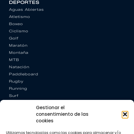
DEPORTES
Aguas Abiertas
Atletismo
Boxeo
Ciclismo
Golf
Maratón
Montaña
MTB
Natación
Paddleboard
Rugby
Running
Surf
Trail running
Gestionar el
Triatlón
consentimiento de las
cookies
CONTACTO
+34 922 303 191
Utilizamos tecnologías como las cookies para almacenar y/o