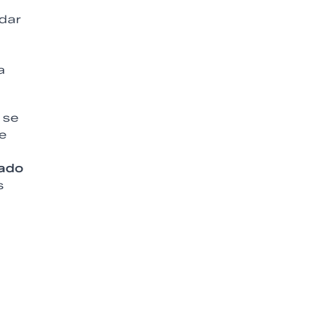
 dar
a
se
e
lado
s