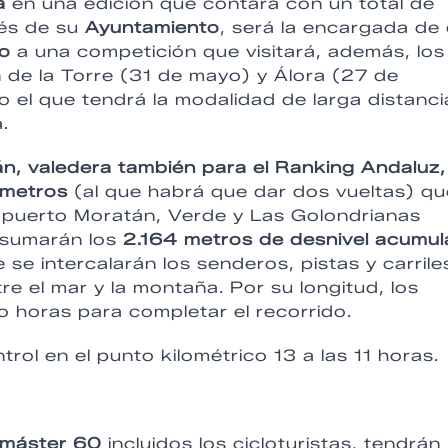
a
en una edición que contará con un total de
vés de su
Ayuntamiento
, será la encargada de
o
a una competición que visitará, además, los
 de la Torre (31 de mayo) y Álora (27 de
 el que tendrá la modalidad de larga distanci
.
án, valedera también para el Ranking Andaluz,
ómetros
(al que habrá que dar dos vueltas) qu
l puerto Moratán, Verde y Las Golondrianas
 sumarán los
2.164 metros de desnivel acumu
se intercalarán los senderos, pistas y carrile
e el mar y la montaña. Por su longitud, los
o horas para completar el recorrido.
rol en el punto kilométrico 13 a las 11 horas.
 máster 60
incluidos los cicloturistas, tendrán