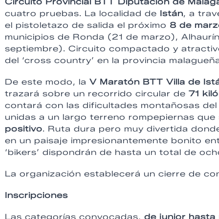
Circuito Provincial BTT Diputación de Málag
cuatro pruebas. La localidad de
Istán
, a tra
el pistoletazo de salida el próximo
8 de marz
municipios de Ronda (21 de marzo), Alhaurín
septiembre). Circuito compactado y atractivo
del ‘cross country’ en la provincia malagueña
De este modo, la
V Maratón BTT Villa de Ist
trazará sobre un recorrido circular de
71 kil
contará con las dificultades montañosas de
unidas a un largo terreno rompepiernas que
positivo
. Ruta dura pero muy divertida donde 
en un paisaje impresionantemente bonito entr
‘bikers’ dispondrán de hasta un total de och
La organización establecerá un cierre de cont
Inscripciones
Las categorías convocadas,
de junior hasta