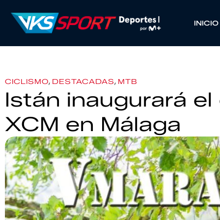
INICIO
,
,
CICLISMO
DESTACADAS
MTB
Istán inaugurará el 
XCM en Málaga