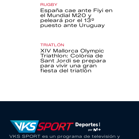
RUGBY
España cae ante Fiyi en
el Mundial M20 y
peleará por el 13º
puesto ante Uruguay
TRIATLÓN
XIV Mallorca Olympic
Triathlon: Colònia de
Sant Jordi se prepara
para vivir una gran
fiesta del triatlón
VKS SPORT es un programa de televisión y