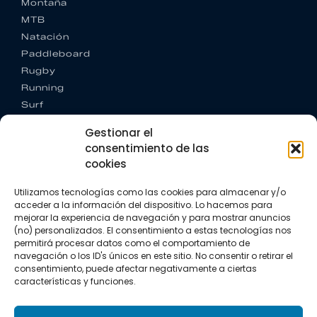
Montaña
MTB
Natación
Paddleboard
Rugby
Running
Surf
Trail running
Gestionar el
Triatlón
consentimiento de las
cookies
CONTACTO
+34 922 303 191
Utilizamos tecnologías como las cookies para almacenar y/o
+34 662 342 177
acceder a la información del dispositivo. Lo hacemos para
info@vkssport.com
mejorar la experiencia de navegación y para mostrar anuncios
SÍGUENOS
(no) personalizados. El consentimiento a estas tecnologías nos
permitirá procesar datos como el comportamiento de
navegación o los ID's únicos en este sitio. No consentir o retirar el
consentimiento, puede afectar negativamente a ciertas
características y funciones.