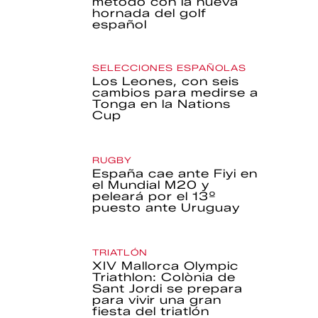
método con la nueva
hornada del golf
español
SELECCIONES ESPAÑOLAS
Los Leones, con seis
cambios para medirse a
Tonga en la Nations
Cup
RUGBY
España cae ante Fiyi en
el Mundial M20 y
peleará por el 13º
puesto ante Uruguay
TRIATLÓN
XIV Mallorca Olympic
Triathlon: Colònia de
Sant Jordi se prepara
para vivir una gran
fiesta del triatlón