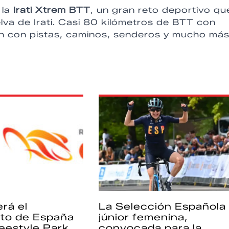
 la
Irati Xtrem BTT
, un gran reto deportivo qu
lva de Irati. Casi 80 kilómetros de BTT con
n con pistas, caminos, senderos y mucho más
rá el
La Selección Española
to de España
júnior femenina,
eestyle Park
convocada para la