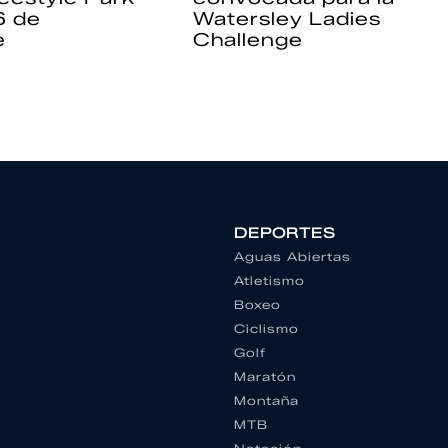
6 de
Watersley Ladies
e
Challenge
DEPORTES
Aguas Abiertas
Atletismo
Boxeo
Ciclismo
Golf
Maratón
Montaña
MTB