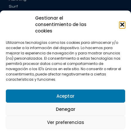
Surf
Trail running
Gestionar el
Triatlón
consentimiento de las
cookies
CONTACTO
+34 922 303 191
Utilizamos tecnologías como las cookies para almacenar y/o
+34 662 342 177
acceder a la información del dispositivo. Lo hacemos para
info@vkssport.com
mejorar la experiencia de navegación y para mostrar anuncios
SÍGUENOS
(no) personalizados. El consentimiento a estas tecnologías nos
permitirá procesar datos como el comportamiento de
navegación o los ID's únicos en este sitio. No consentir o retirar el
consentimiento, puede afectar negativamente a ciertas
características y funciones.
Aceptar
Aviso legal
Política de privacidad
Política de cookies
Denegar
Copyright © 2026 VKS Sport.
Ver preferencias
Todos los derechos resevados.