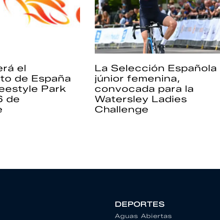
rá el
La Selección Española
to de España
júnior femenina,
eestyle Park
convocada para la
6 de
Watersley Ladies
e
Challenge
DEPORTES
Aguas Abiertas