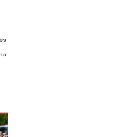
nes
sma