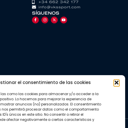
+34 662 342 177
info@vkssport.com
SÍGUENOS
stionar el consentimiento de las cookies
gías como las cookies para almacenar y/o acceder a la
positivo. Lo hacemos para mejorar la experiencia de
mostrar anuncios (no) personalizados. El consentimiento
s nos permitirá procesar datos como el comportamiento
D's únicos en este sitio. No consentir o retirar el
de afectar negativamente a ciertas características y