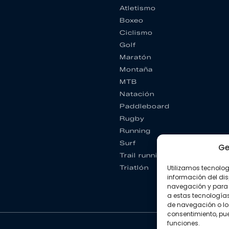
Atletismo
Boxeo
Ciclismo
Golf
Maratón
Montaña
MTB
Natación
Paddleboard
Rugby
Running
Surf
Ge
Trail running
Triatlón
Utilizamos tecnolo
información del dis
navegación y para 
a estas tecnología
de navegación o los I
consentimiento, pue
funciones.