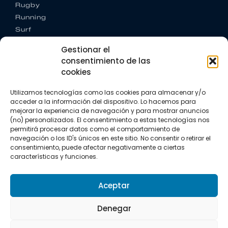
Rugby
Running
Surf
Trail running
Gestionar el
Triatlón
consentimiento de las
cookies
CONTACTO
+34 922 303 191
Utilizamos tecnologías como las cookies para almacenar y/o
+34 662 342 177
acceder a la información del dispositivo. Lo hacemos para
info@vkssport.com
mejorar la experiencia de navegación y para mostrar anuncios
SÍGUENOS
(no) personalizados. El consentimiento a estas tecnologías nos
permitirá procesar datos como el comportamiento de
navegación o los ID's únicos en este sitio. No consentir o retirar el
consentimiento, puede afectar negativamente a ciertas
características y funciones.
Aceptar
Aviso legal
Política de privacidad
Política de cookies
Denegar
Copyright © 2026 VKS Sport.