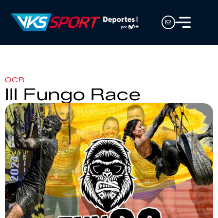
OCR
III Fungo Race