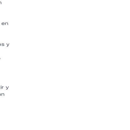
n
 en
os y
o
ir y
án