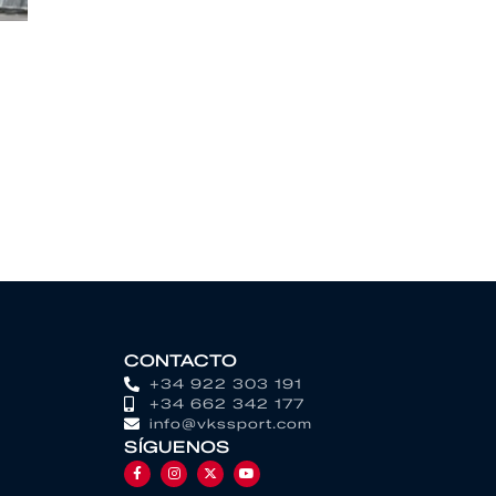
CONTACTO
+34 922 303 191
+34 662 342 177
info@vkssport.com
SÍGUENOS