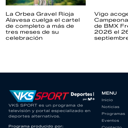
La Orbea Gravel Rioja
Vigo acoge
Alavesa cuelga el cartel
Campeona
de completo a más de
de BMX Fr
tres meses de su
2026 el 2
celebración
septiembr
MENU
Inicio
VKS SPORT es un programa de
Noticias
televisión y portal especializado en
Programas
deportes alternativos.
Eventos
Programa producido por:
Contacto