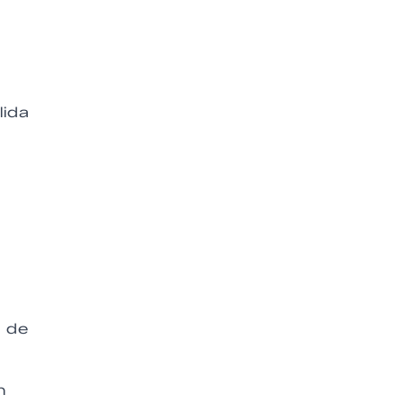
.
lida
a de
n