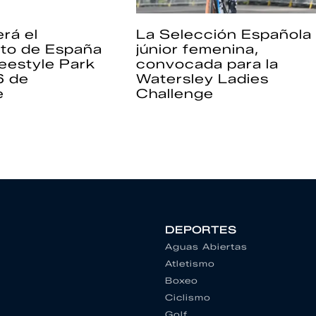
rá el
La Selección Española
to de España
júnior femenina,
eestyle Park
convocada para la
6 de
Watersley Ladies
e
Challenge
DEPORTES
Aguas Abiertas
Atletismo
Boxeo
Ciclismo
Golf