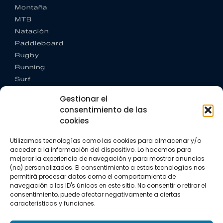
Montaña
MTB
Natación
Paddleboard
Rugby
Running
Surf
Trail running
Gestionar el
Triatlón
consentimiento de las
cookies
CONTACTO
+34 922 303 191
Utilizamos tecnologías como las cookies para almacenar y/o
+34 662 342 177
acceder a la información del dispositivo. Lo hacemos para
info@vkssport.com
mejorar la experiencia de navegación y para mostrar anuncios
SÍGUENOS
(no) personalizados. El consentimiento a estas tecnologías nos
permitirá procesar datos como el comportamiento de
navegación o los ID's únicos en este sitio. No consentir o retirar el
consentimiento, puede afectar negativamente a ciertas
características y funciones.