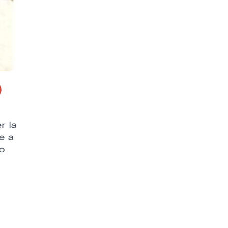
r la
ce a
do