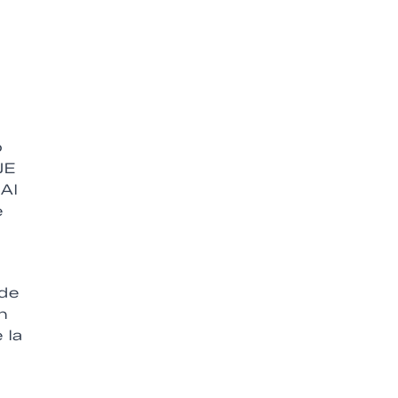
o
JE
Al
e
 de
n
 la