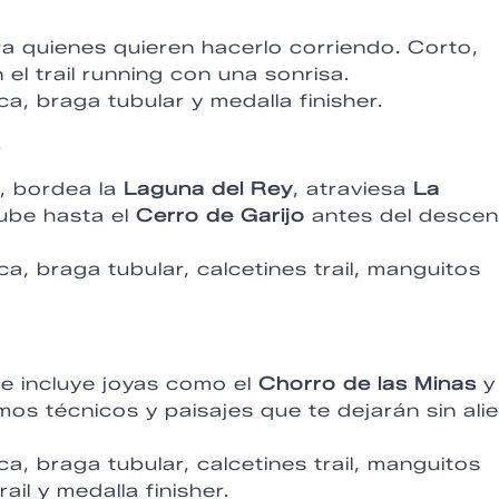
a quienes quieren hacerlo corriendo. Corto,
 el trail running con una sonrisa.
a, braga tubular y medalla finisher.
+
, bordea la
Laguna del Rey
, atraviesa
La
ube hasta el
Cerro de Garijo
antes del desce
a, braga tubular, calcetines trail, manguitos
ue incluye joyas como el
Chorro de las Minas
y 
mos técnicos y paisajes que te dejarán sin ali
a, braga tubular, calcetines trail, manguitos
il y medalla finisher.