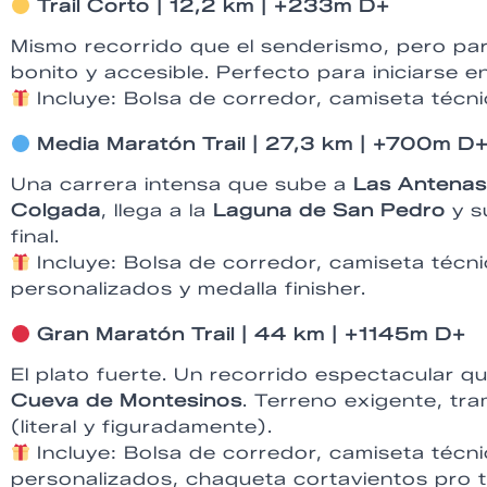
Trail Corto | 12,2 km | +233m D+
Mismo recorrido que el senderismo, pero par
bonito y accesible. Perfecto para iniciarse en
Incluye: Bolsa de corredor, camiseta técnic
Media Maratón Trail | 27,3 km | +700m D
Una carrera intensa que sube a
Las Antenas
Colgada
, llega a la
Laguna de San Pedro
y s
final.
Incluye: Bolsa de corredor, camiseta técnic
personalizados y medalla finisher.
Gran Maratón Trail | 44 km | +1145m D+
El plato fuerte. Un recorrido espectacular q
Cueva de Montesinos
. Terreno exigente, tra
(literal y figuradamente).
Incluye: Bolsa de corredor, camiseta técnic
personalizados, chaqueta cortavientos pro tra