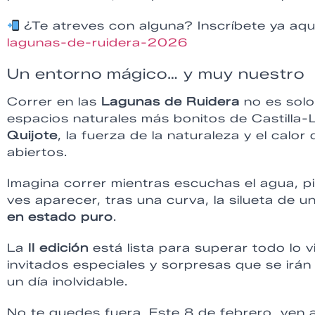
¿Te atreves con alguna? Inscríbete ya aq
lagunas-de-ruidera-2026
Un entorno mágico… y muy nuestro
Correr en las
Lagunas de Ruidera
no es solo
espacios naturales más bonitos de Castilla
Quijote
, la fuerza de la naturaleza y el calo
abiertos.
Imagina correr mientras escuchas el agua, pis
ves aparecer, tras una curva, la silueta de una
en estado puro
.
La
II edición
está lista para superar todo lo
invitados especiales y sorpresas que se ir
un día inolvidable.
No te quedes fuera. Este 8 de febrero, ven 