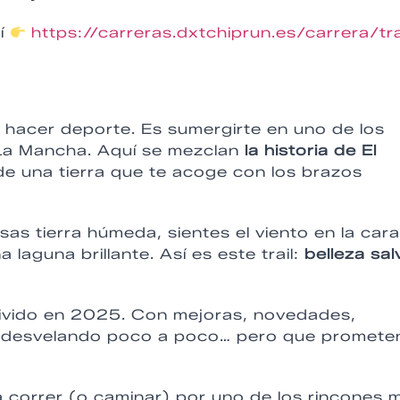
uí
https://carreras.dxtchiprun.es/carrera/tra
 hacer deporte. Es sumergirte en uno de los
-La Mancha. Aquí se mezclan
la historia de El
r de una tierra que te acoge con los brazos
as tierra húmeda, sientes el viento en la cara
 laguna brillante. Así es este trail:
belleza sal
 vivido en 2025. Con mejoras, novedades,
án desvelando poco a poco… pero que promete
a correr (o caminar) por uno de los rincones 