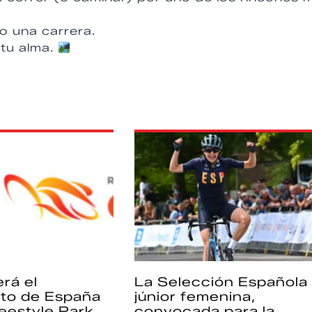
o una carrera.
 tu alma.
rá el
La Selección Española
to de España
júnior femenina,
eestyle Park
convocada para la