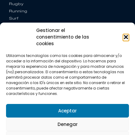
Rugby
Running
Surf
Trail running
Gestionar el
Triatlón
consentimiento de las
cookies
CONTACTO
+34 922 303 191
Utilizamos tecnologías como las cookies para almacenar y/o
+34 662 342 177
acceder a la información del dispositivo. Lo hacemos para
info@vkssport.com
mejorar la experiencia de navegación y para mostrar anuncios
SÍGUENOS
(no) personalizados. El consentimiento a estas tecnologías nos
permitirá procesar datos como el comportamiento de
navegación o los ID's únicos en este sitio. No consentir o retirar el
consentimiento, puede afectar negativamente a ciertas
características y funciones.
Aceptar
Aviso legal
Política de privacidad
Política de cookies
Denegar
Copyright © 2026 VKS Sport.