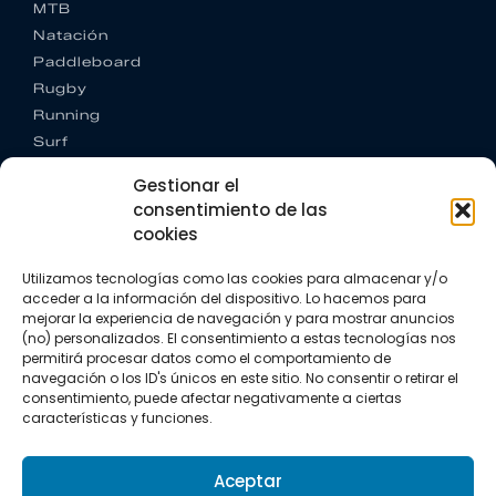
MTB
Natación
Paddleboard
Rugby
Running
Surf
Trail running
Gestionar el
Triatlón
consentimiento de las
cookies
CONTACTO
+34 922 303 191
Utilizamos tecnologías como las cookies para almacenar y/o
+34 662 342 177
acceder a la información del dispositivo. Lo hacemos para
info@vkssport.com
mejorar la experiencia de navegación y para mostrar anuncios
SÍGUENOS
(no) personalizados. El consentimiento a estas tecnologías nos
permitirá procesar datos como el comportamiento de
navegación o los ID's únicos en este sitio. No consentir o retirar el
consentimiento, puede afectar negativamente a ciertas
características y funciones.
Aceptar
Aviso legal
Política de privacidad