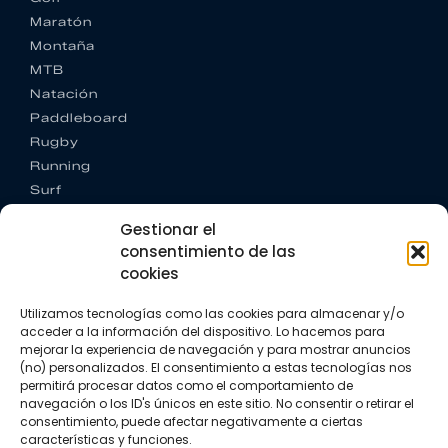
Maratón
Montaña
MTB
Natación
Paddleboard
Rugby
Running
Surf
Trail running
Gestionar el
Triatlón
consentimiento de las
cookies
CONTACTO
+34 922 303 191
Utilizamos tecnologías como las cookies para almacenar y/o
+34 662 342 177
acceder a la información del dispositivo. Lo hacemos para
info@vkssport.com
mejorar la experiencia de navegación y para mostrar anuncios
SÍGUENOS
(no) personalizados. El consentimiento a estas tecnologías nos
permitirá procesar datos como el comportamiento de
navegación o los ID's únicos en este sitio. No consentir o retirar el
consentimiento, puede afectar negativamente a ciertas
características y funciones.